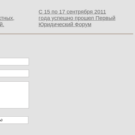
С 15 по 17 сентрября 2011
ктных,
года успешно прошел Первый
й.
Юридический Форум