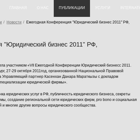
ГЛАВНАЯ
О НАС
ПУБЛИКАЦИИ
УСЛУГИ
INTERNAT
и
/
Новости
/
Ежегодная Конференция "Юридический бизнес 2011" РФ,
 "Юридический бизнес 2011" РФ,
ла участником «VII Ежегодной Конференции Юридический бизнесс 2011.
ург, 27-29 октября 2011год, организованной Национальной Правовой
ла Управляющий партнер Касенхан Данара Мараткызы с докладом
 специализации юридической фирмы».
а юридических услуг в РФ, публичность юридического бизнеса, секреты
мы, создание региональной сети юридических фирм, pro bono и социальная
й и многие другие вопросы юридического сообщества.