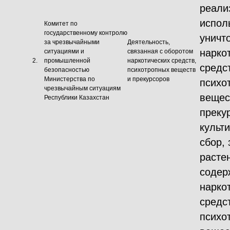
реали
испол
Комитет по
государственному контролю
уничт
за чрезвычайными
Деятельность,
нарко
ситуациями и
связанная с оборотом
2.
промышленной
наркотических средств,
средс
безопасностью
психотропных веществ
Министерства по
и прекурсоров
психо
чрезвычайным ситуациям
вещес
Республики Казахстан
преку
культ
сбор, 
растен
содер
нарко
средс
психо