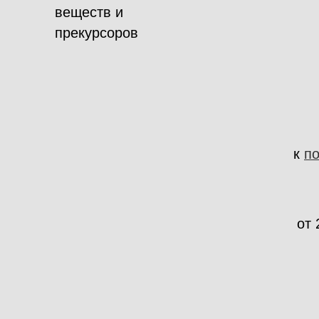
веществ и
прекурсоров
к
п
от 