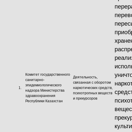
перер
перев
перес
приоб
хране
распр
реали
испол
уничт
Комитет государственного
Деятельность,
санитарно-
нарко
связанная с оборотом
эпидемиологического
1.
наркотических средств,
надзора Министерства
средс
психотропных веществ
здравоохранения
и прекурсоров
психо
Республики Казахстан
вещес
преку
культ