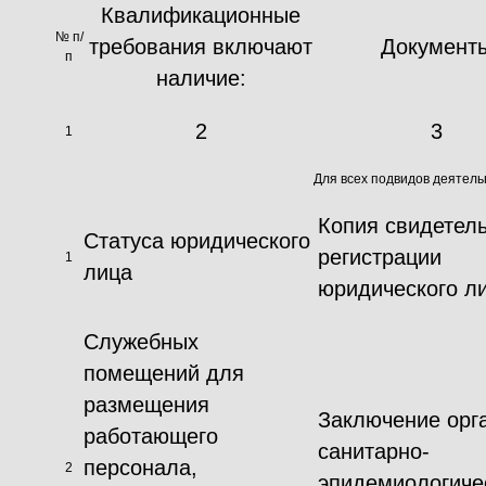
Квалификационные
№ п/
требования включают
Документ
п
наличие:
2
3
1
Для всех подвидов деятель
Копия свидетель
Статуса юридического
регистрации
1
лица
юридического л
Служебных
помещений для
размещения
Заключение орг
работающего
санитарно-
персонала,
2
эпидемиологиче