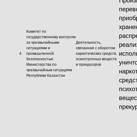
Произ
перев
приоб
хране
Комитет по
распр
государственному контролю
за чрезвычайными
Деятельность,
реали
ситуациями и
связанная с оборотом
испол
4.
промышленной
наркотических средств,
безопасностью
психотропных веществ
уничт
Министерства по
и прекурсоров
чрезвычайным ситуациям
нарко
Республики Казахстан
средс
психо
вещес
преку