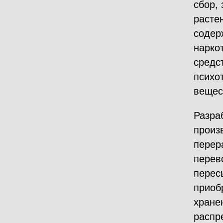
сбор, 
растен
содер
нарко
средс
психо
вещес
Разра
произ
перер
перев
перес
приоб
хране
распр