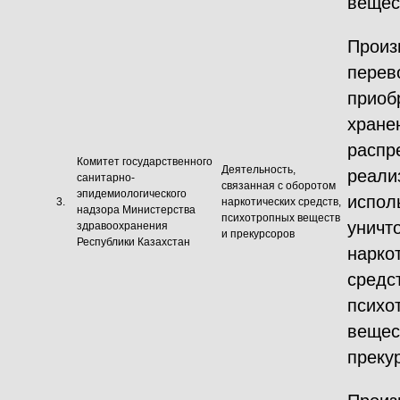
вещес
Произ
перев
приоб
хране
распр
Комитет государственного
Деятельность,
реали
санитарно-
связанная с оборотом
эпидемиологического
испол
3.
наркотических средств,
надзора Министерства
психотропных веществ
уничт
здравоохранения
и прекурсоров
Республики Казахстан
нарко
средс
психо
вещес
преку