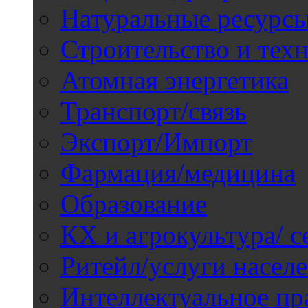
Натуральные ресурс
Строительство и техн
Атомная энергетика
Транспорт/связь
Экспорт/Импорт
Фармация/медицина
Образование
КХ и агрокультура/ с
Ритейл/услуги насел
Интеллектуальное пр