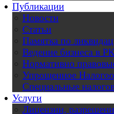
Публикации
Новости
Статьи
Памятка по ликвидац
Ведение бизнеса в Р
Нормативно правовы
Упрощенное Налогооб
Специальные налого
Услуги
Лицензии, разрешени