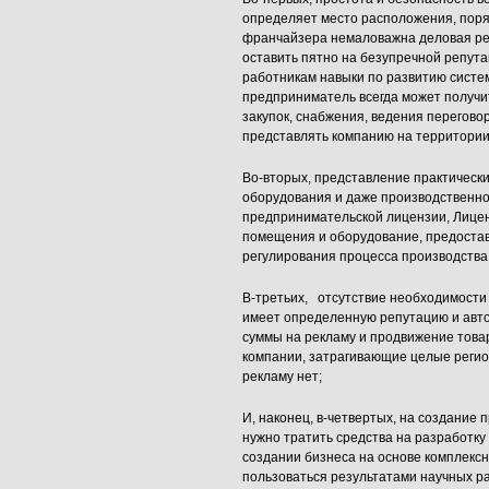
определяет место расположения, поряд
франчайзера немаловажна деловая реп
оставить пятно на безупречной репут
работникам навыки по развитию систе
предприниматель всегда может получить
закупок, снабжения, ведения переговор
представлять компанию на территории
Во-вторых, представление практически
оборудования и даже производственно
предпринимательской лицензии, Лицен
помещения и оборудование, предостав
регулирования процесса производства 
В-третьих, отсутствие необходимости 
имеет определенную репутацию и авто
суммы на рекламу и продвижение това
компании, затрагивающие целые регион
рекламу нет;
И, наконец, в-четвертых, на создание 
нужно тратить средства на разработку 
создании бизнеса на основе комплекс
пользоваться результатами научных р