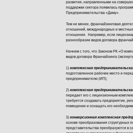
развития, направленными на совершен
поддержки сектора появилась програ
Предпринимательства «Даму».
Тем не менее, франчайзинговая деяте
отношений, международных и местных 
отношения. Например, если лицензиар
разнообразии видов договора франчай
Начнем с того, что Законом РК «О ко
видов договора Франчайзинга (эксперти
1)
комплексная предпринимательска
подготовленное рабочее место и пере
предпринимателю (ИП);
2)
комплексная предпринимательска
передает его с лицензионным комплекс
требуется создавать предприятие, рег
помещение и оснащать его необходим
3)
конверсионная комплексная пред
основе преобразования структурных 
представительства преобразуются в са