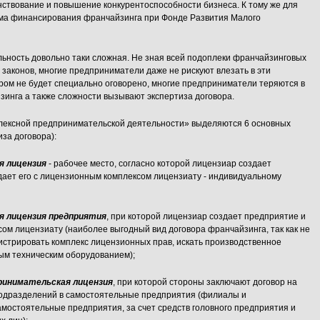
ствование и повышение конкурентоспособности бизнеса. К тому же для
мма финансирования франчайзинга при Фонде Развития Малого
льность довольно таки сложная. Не зная всей подоплеки франчайзинговых
законов, многие предприниматели даже не рискуют влезать в эти
ом не будет специально оговорено, многие предприниматели теряются в
зинга а также сложности вызывают экспертиза договора.
мплексной предпринимательской деятельности» выделяются 6 основных
за договора):
я лицензия
- рабочее место, согласно которой лицензиар создает
дает его с лицензионным комплексом лицензиату - индивидуальному
я лицензия предприятия
, при которой лицензиар создает предприятие и
ом лицензиату (наиболее выгодный вид договора франчайзинга, так как не
истрировать комплекс лицензионных прав, искать производственное
ым техническим оборудованием);
принимательская лицензия
, при которой стороны заключают договор на
подразделений в самостоятельные предприятия (филиалы и
мостоятельные предприятия, за счет средств головного предприятия и