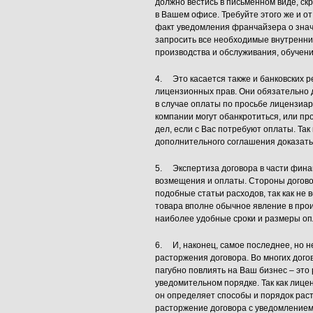
должно вестись в письменном виде, ск
в Вашем офисе. Требуйте этого же и о
факт уведомления франчайзера о знач
запросить все необходимые внутренние
производства и обслуживания, обучени
4. Это касается также и банковских р
лицензионных прав. Они обязательно 
в случае оплаты по просьбе лицензиар
компании могут обанкротиться, или пр
дел, если с Вас потребуют оплаты. Так
дополнительного соглашения доказать
5. Экспертиза договора в части финанс
возмещения и оплаты. Стороны догов
подобные статьи расходов, так как не 
товара вполне обычное явление в про
наиболее удобные сроки и размеры оп
6. И, наконец, самое последнее, но н
расторжения договора. Во многих дог
пагубно повлиять на Ваш бизнес – это
уведомительном порядке. Так как лице
он определяет способы и порядок рас
расторжение договора с уведомлением