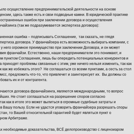
было осуществление предпринимательской деятельности на основе
нзии, здесь также есть и свои подводные камни. В юридической практике
ространенных ошибок при заключении договора и осуществления
айзинга (так же подразумевается экспертиза договора):
ненная ошибка – подписывать Соглашение, так сказать, не глядя
кпертиза договора. У франчайзера есть возможность выбирать компании, с
о у него огромное преимущество при заключении Договора, и он может
овия франчайзи. Естественно, наши предприниматели это понимают, и
бым пунктом Соглашения, лишь бы опередить потенциальных конкурентов и
а приходят проблемы связанные с этим, уже ничего нельзя изменить, так как
к как же избежать этого? Не соглашаться со всеми пунктами, а сесть за стол
мисс, предложить что-то, что привлечет и заинтересует их. Вы должны со
бовать их и от контрагента.
лючаются договора франчайзинга, являются международными, то вопрос
йших. Не стоит соглашаться на разрешение споров согласно
так как в итоге это может вылиться в огромные судебные затраты и
в Вашу пользу. Если не удастся уговорить франчайзера разрешать споры
стан, то Вашей относительной гарантией будет являться пункт о
дном Арбитраже.
ках необходимые доказательства, ВСЁ делопроизводство с лицензиаром