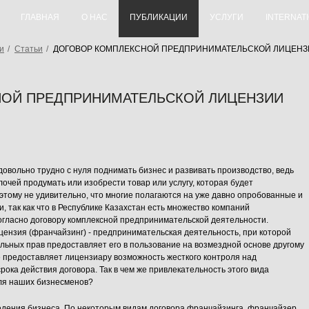
ГЛАВНАЯ
О НАС
ПУБЛИКАЦИИ
УСЛУГИ
INTERNAT
и
/
Статьи
/
ДОГОВОР КОМПЛЕКСНОЙ ПРЕДПРИНИМАТЕЛЬСКОЙ ЛИЦЕНЗ
ОЙ ПРЕДПРИНИМАТЕЛЬСКОЙ ЛИЦЕНЗИИ
вольно трудно с нуля поднимать бизнес и развивать производство, ведь
лочей продумать или изобрести товар или услугу, которая будет
этому не удивительно, что многие полагаются на уже давно опробованные и
 так как что в Республике Казахстан есть множество компаний
гласно договору комплексной предпринимательской деятельности.
ензия (франчайзинг) - предпринимательская деятельность, при которой
льных прав предоставляет его в пользование на возмездной основе другому
предоставляет лицензиару возможность жесткого контроля над
ока действия договора. Так в чем же привлекательность этого вида
ля наших бизнесменов?
ведения бизнеса. По некоторым видам договора франчайзинга, франчайзер