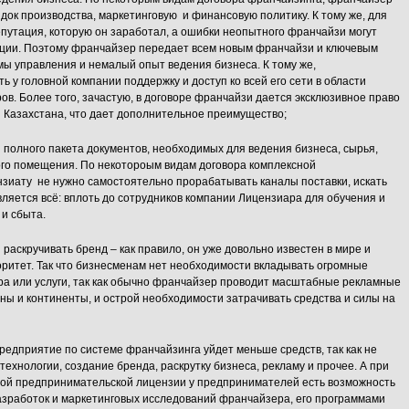
ок производства, маркетинговую и финансовую политику. К тому же, для
утация, которую он заработал, а ошибки неопытного франчайзи могут
ации. Поэтому франчайзер передает всем новым франчайзи и ключевым
мы управления и немалый опыт ведения бизнеса. К тому же,
 у головной компании поддержку и доступ ко всей его сети в области
ов. Более того, зачастую, в договоре франчайзи дается эксклюзивное право
 Казахстана, что дает дополнительное преимущество;
 полного пакета документов, необходимых для ведения бизнеса, сырья,
го помещения. По некотороым видам договора комплексной
зиату не нужно самостоятельно прорабатывать каналы поставки, искать
ляется всё: вплоть до сотрудников компании Лицензиара для обучения и
и сбыта.
раскручивать бренд – как правило, он уже довольно известен в мире и
ритет. Так что бизнесменам нет необходимости вкладывать огромные
ра или услуги, так как обычно франчайзер проводит масштабные рекламные
ы и континенты, и острой необходимости затрачивать средства и силы на
предприятие по системе франчайзинга уйдет меньше средств, так как не
технологии, создание бренда, раскрутку бизнеса, рекламу и прочее. А при
ной предпринимательской лицензии у предпринимателей есть возможность
азработок и маркетинговых исследований франчайзера, его программами