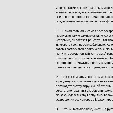
Однако каким бы притягательным не 
комплексной предпринимательской лице
выделяются несколько наиболее расп
предпринимательства по системе франч
1. Самая главная и самая распростра
пропуская такую важную стадию как эс
которыми, он захочет работать, так чт
диктовать свои, порою кабальные, усл
готовы согласиться практически с лю
получить вожделенный контракт. А когд
с юридической стороны все законно. Та
переговоров, обсудить и найти компро
своей стороны делать уступки, но и тре
2. Так как компании, с которыми зак
юрисдикции соглашения один из важне
законодательству зарубежной страны, 
отсутствие гарантии разрешения дела 
по законодательству Республики Казах
разрешении всех споров в Междунаро
3. Чтобы, в случае чего, иметь на ру