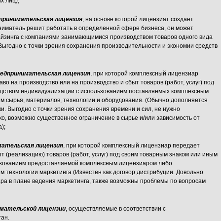
х лиц);
принимательская лицензия
, на основе которой лицензиат создает
ниматель решит работать в определенной сфере бизнеса, он может
айзинга с компаниями занимающимися производством товаров одного вида
Выгодно с точки зрения сохранения производительности и экономии средств
редпринимательская лицензия
, при которой комплексный лицензиар
во на производство или на производство и сбыт товаров (работ, услуг) под
едством индивидуализации с использованием поставляемых комплексным
им сырья, материалов, технологии и оборудования. (Обычно дополняется
и. Выгодно с точки зрения сохранения времени и сил, не нужно
о, возможно существенное ограничение в сырье и/или зависимость от
);
мательская лицензия
, при которой комплексный лицензиар передает
т (реализацию) товаров (работ, услуг) под своим товарным знаком или иным
ьзованием предоставляемой комплексным лицензиаром либо
м технологии маркетинга (Известен как договор дистрибуции. Довольно
ара в плане ведения маркетинга, также возможны проблемы по вопросам
имательской лицензии
, осуществляемые в соответствии с
тан.