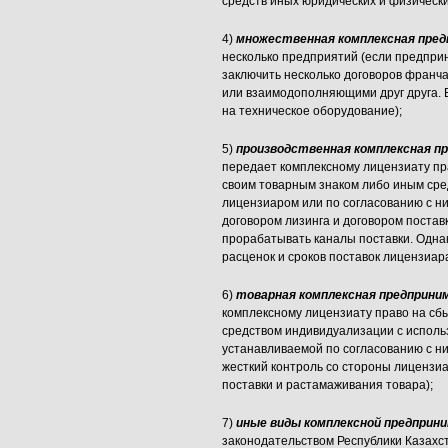
средств иных юридических и физически
4)
множественная комплексная пред
несколько предприятий (если предпри
заключить несколько договоров франч
или взаимодополняющими друг друга. 
на техническое оборудование);
5)
производственная комплексная п
передает комплексному лицензиату пра
своим товарным знаком либо иным ср
лицензиаром или по согласованию с н
договором лизинга и договором поставк
прорабатывать каналы поставки. Однак
расценок и сроков поставок лицензиара
6)
товарная комплексная предприни
комплексному лицензиату право на сбы
средством индивидуализации с испол
устанавливаемой по согласованию с ни
жесткий контроль со стороны лицензи
поставки и растамаживания товара);
7)
иные виды комплексной предприн
законодательством Республики Казахс