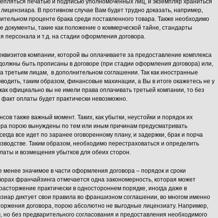
репляться печатью и подписью уполномоченных лиц, и экземпляр храниться
т лицензиара. В противном случае Вам будет трудно доказать, например,
ительном проценте брака среди поставленного товара. Также необходимо
 документы, такие как положение о коммерческой тайне, стандарты
я персонала и т.д. на стадии оформления договора.
еквизитов компании, которой вы оплачиваете за предоставление комплекса
должны быть прописаны в договоре (при стадии оформления договора) или,
а третьим лицам, в дополнительном соглашении. Так как иностранные
оводить, таким образом, финансовые махинации, а Вы в итоге окажетесь не у
 как официально вы не имели права оплачивать третьей компании, то без
 факт оплаты будет практически невозможно.
ов также важный момент. Таких, как убытки, неустойки и порядок их
ора порою вынуждены по тем или иным причинам предусматривать
всегда все идет по заранее оговоренному плану, и задержки, брак и порча
изводстве. Таким образом, необходимо перестраховаться и определить
латы и возмещения убытков для обеих сторон.
е менее значимое в части оформления договора – порядок и сроки
оворах франчайзинга отмечается одна закономерность, которая может
 расторжение практически в одностороннем порядке, иногда даже в
нзиар диктует свои правила во франшизном соглашении, во многом именно
торжения договора, порою абсолютно не выгодные лицензиату. Например,
, но без предварительного согласования и предоставления необходимого