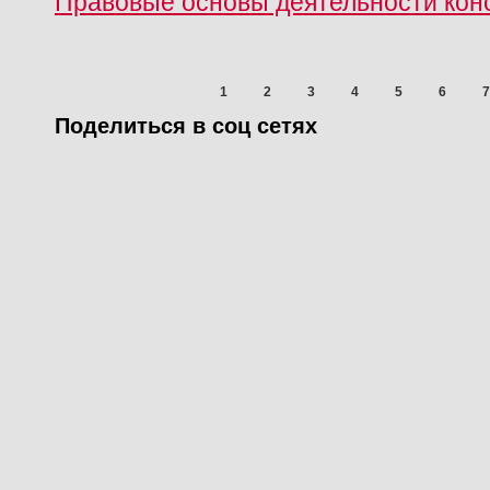
Правовые основы деятельности кон
1
2
3
4
5
6
7
Поделиться в соц сетях
Предыдущая