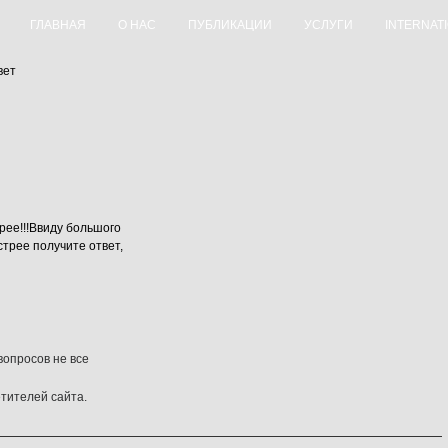
ГЛАВНАЯ
О НАС
ПУБЛИКАЦИИ
УСЛУГИ
INTERNAT
вет
ее!!!Ввиду большого
трее получите ответ,
опросов не все
етителей сайта.