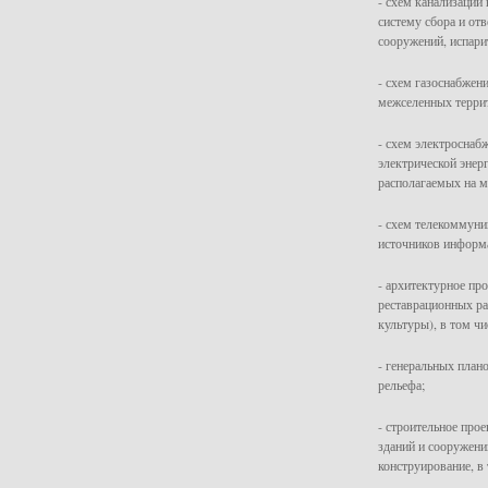
- схем канализации
систему сбора и от
сооружений, испарит
- схем газоснабжен
межселенных терри
- схем электроснаб
электрической энер
располагаемых на м
- схем телекоммуни
источников информ
- архитектурное пр
реставрационных ра
культуры), в том чи
- генеральных план
рельефа;
- строительное про
зданий и сооружени
конструирование, в 