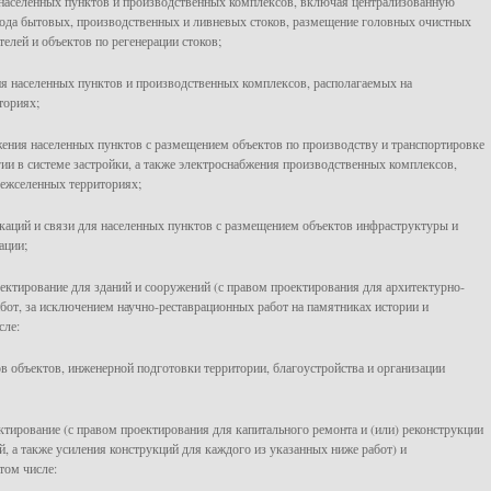
 населенных пунктов и производственных комплексов, включая централизованную
вода бытовых, производственных и ливневых стоков, размещение головных очистных
елей и объектов по регенерации стоков;
ия населенных пунктов и производственных комплексов, располагаемых на
ториях;
жения населенных пунктов с размещением объектов по производству и транспортировке
гии в системе застройки, а также электроснабжения производственных комплексов,
ежселенных территориях;
каций и связи для населенных пунктов с размещением объектов инфраструктуры и
ации;
оектирование для зданий и сооружений (с правом проектирования для архитектурно-
бот, за исключением научно-реставрационных работ на памятниках истории и
сле:
ов объектов, инженерной подготовки территории, благоустройства и организации
ектирование (с правом проектирования для капитального ремонта и (или) реконструкции
й, а также усиления конструкций для каждого из указанных ниже работ) и
том числе: