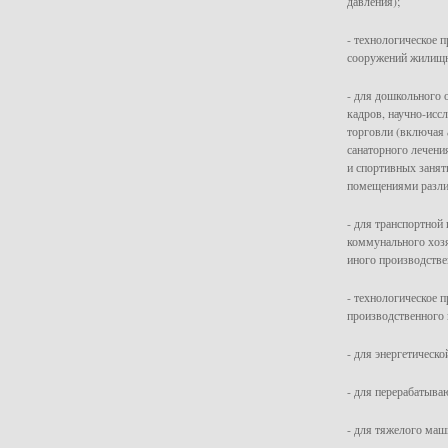
давления);
- технологическое п
сооружений жилищно
- для дошкольного 
кадров, научно-исс
торговли (включая 
санаторного лечени
и спортивных занят
помещениями разли
- для транспортной
коммунального хозя
иного производстве
- технологическое 
производственного 
- для энергетическ
- для перерабатыв
- для тяжелого маш