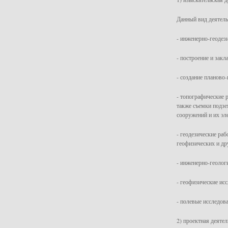
Данный вид деятель
- инженерно-геодези
- построение и закл
- создание планово
- топографические р
также съемки подзе
сооружений и их эл
- геодезические ра
геофизических и др
- инженерно-геолог
- геофизические ис
- полевые исследов
2) проектная деятел