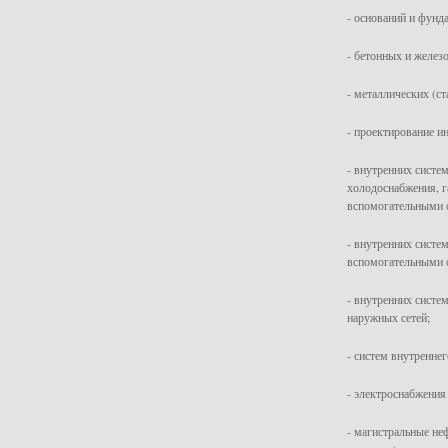
- оснований и фунд
- бетонных и желез
- металлических (с
- проектирование ин
- внутренних систе
холодоснабжения, г
вспомогательными 
- внутренних систе
вспомогательными 
- внутренних систе
наружных сетей;
- систем внутренне
- электроснабжения
- магистральные не