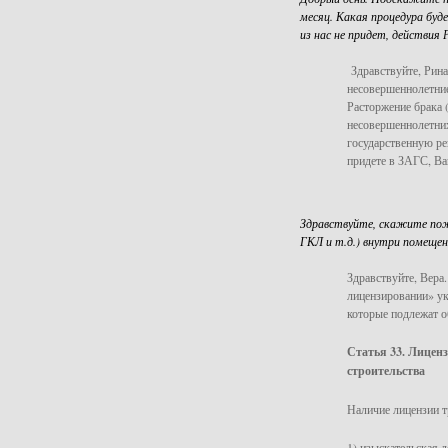
месяц. Какая процедура буде
из нас не придет, действия
Здравствуйте, Рина
несовершеннолетние
Расторжение брака 
несовершеннолетних
государственную ре
придете в ЗАГС, Ва
Здравствуйте, скажите по
ГКЛ и т.д.) внутри помещен
Здравствуйте, Вера.
лицензировании» ук
которые подлежат 
Статья 33. Лиценз
строительства
Наличие лицензии т
1) изыскательская д