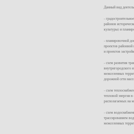
Данный вид деятель
- градостроительно
районов историческ
культуры) и планиро
- планировочной до
проектов районной 
и проектов застрой
- схем развития тр
внутригородского и
межселенных террит
дорожной сети насе
- схем теплоснабже
тепловой энергии в
располагаемых на м
- схем водоснабжен
трассированием вод
межселенных терри