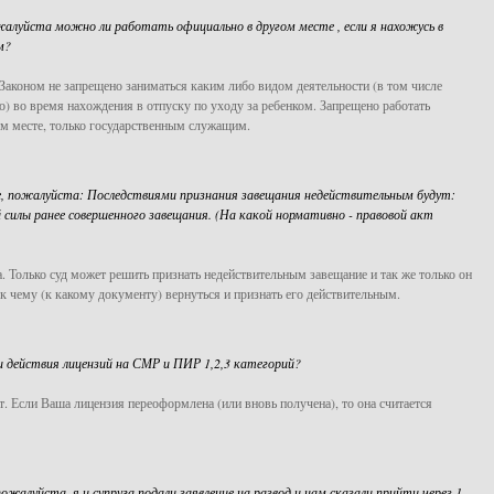
алуйста можно ли работать официально в другом месте , если я нахожусь в
м?
 Законом не запрещено заниматься каким либо видом деятельности (в том числе
о) во время нахождения в отпуску по уходу за ребенком. Запрещено работать
м месте, только государственным служащим.
 пожалуйста: Последствиями признания завещания недействительным будут:
 силы ранее совершенного завещания. (На какой нормативно - правовой акт
 Только суд может решить признать недействительным завещание и так же только он
к чему (к какому документу) вернуться и признать его действительным.
 действия лицензий на СМР и ПИР 1,2,3 категорий?
т. Если Ваша лицензия переоформлена (или вновь получена), то она считается
жалуйста, я и супруга подали заявление на развод и нам сказали прийти через 1