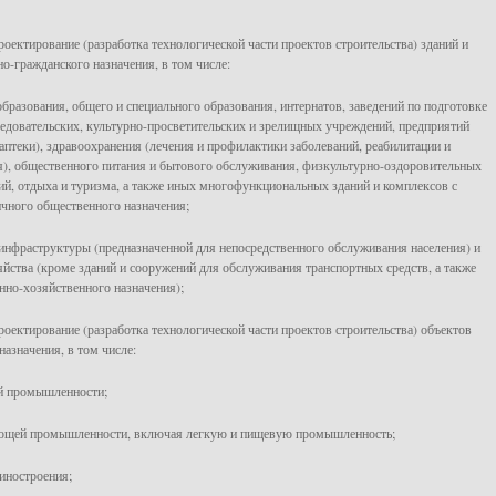
роектирование (разработка технологической части проектов строительства) зданий и
-гражданского назначения, в том числе:
образования, общего и специального образования, интернатов, заведений по подготовке
ледовательских, культурно-просветительских и зрелищных учреждений, предприятий
аптеки), здравоохранения (лечения и профилактики заболеваний, реабилитации и
я), общественного питания и бытового обслуживания, физкультурно-оздоровительных
ий, отдыха и туризма, а также иных многофункциональных зданий и комплексов с
чного общественного назначения;
 инфраструктуры (предназначенной для непосредственного обслуживания населения) и
йства (кроме зданий и сооружений для обслуживания транспортных средств, а также
нно-хозяйственного назначения);
проектирование (разработка технологической части проектов строительства) объектов
назначения, в том числе:
ой промышленности;
ающей промышленности, включая легкую и пищевую промышленность;
иностроения;