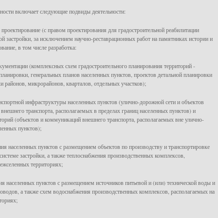
ности включает следующие подвиды деятельности:
е проектирование (с правом проектирования для градостроительной реабилитации
ой застройки, за исключением научно-реставрационных работ на памятниках истории и
вание, в том числе разработка:
кументации (комплексных схем градостроительного планирования территорий -
планировки, генеральных планов населенных пунктов, проектов детальной планировки
ки районов, микрорайонов, кварталов, отдельных участков);
анспортной инфраструктуры населенных пунктов (улично-дорожной сети и объектов
 внешнего транспорта, располагаемых в пределах границ населенных пунктов) и
орий (объектов и коммуникаций внешнего транспорта, располагаемых вне улично-
ленных пунктов);
ния населенных пунктов с размещением объектов по производству и транспортировке
 системе застройки, а также теплоснабжения производственных комплексов,
ежселенных территориях;
ия населенных пунктов с размещением источников питьевой и (или) технической воды и
оводов, а также схем водоснабжения производственных комплексов, располагаемых на
ториях;