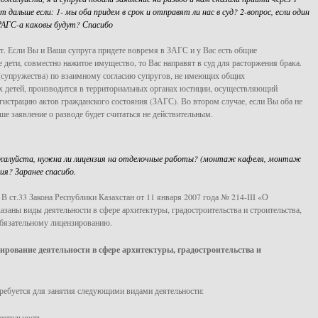
т дальше если: 1- мы оба придем в срок и отправят ли нас в суд? 2-вопрос, если один
 РАГС-а каковы будут? Спасибо
т. Если Вы и Ваша супруга придете вовремя в ЗАГС и у Вас есть общие
 дети, совместно нажитое имущество, то Вас направят в суд для расторжения брака.
(супружества) по взаимному согласию супругов, не имеющих общих
 детей, производится в территориальных органах юстиции, осуществляющий
гистрацию актов гражданского состояния (ЗАГС). Во втором случае, если Вы оба не
ше заявление о разводе будет считаться не действительным.
жалуйста, нужна ли лицензия на отделочные работы? (монтаж кафеля, монтаж
ия? Заранее спасибо.
 В ст.33 Закона Республики Казахстан от 11 января 2007 года № 214-III «О
азаны виды деятельности в сфере архитектуры, градостроительства и строительства,
обязательному лицензированию.
ирование деятельности в сфере архитектуры, градостроительства и
ребуется для занятия следующими видами деятельности:
еятельность.