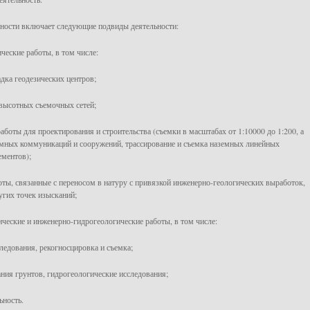
ности включает следующие подвиды деятельности:
ческие работы, в том числе:
адка геодезических центров;
-высотных съемочных сетей;
аботы для проектирования и строительства (съемки в масштабах от 1:10000 до 1:200, а
мных коммуникаций и сооружений, трассирование и съемка наземных линейных
ементов);
боты, связанные с переносом в натуру с привязкой инженерно-геологических выработок,
угих точек изысканий;
ические и инженерно-гидрогеологические работы, в том числе:
следования, рекогносцировка и съемка;
ания грунтов, гидрогеологические исследования;
ьность.