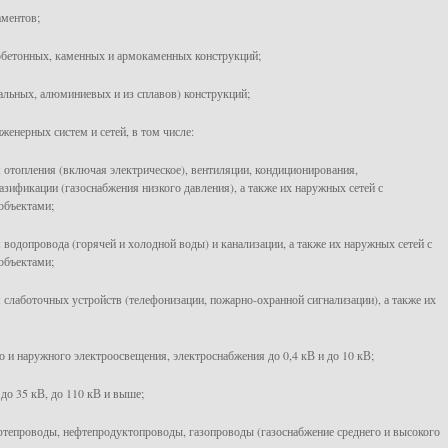
аментов;
обетонных, каменных и армокаменных конструкций;
тальных, алюминиевых и из сплавов) конструкций;
женерных систем и сетей, в том числе:
м отопления (включая электрическое), вентиляции, кондиционирования,
азификации (газоснабжения низкого давления), а также их наружных сетей с
объектами;
м водопровода (горячей и холодной воды) и канализации, а также их наружных сетей с
объектами;
м слаботочных устройств (телефонизации, пожарно-охранной сигнализации), а также их
го и наружного электроосвещения, электроснабжения до 0,4 кВ и до 10 кВ;
 до 35 кВ, до 110 кВ и выше;
фтепроводы, нефтепродуктопроводы, газопроводы (газоснабжение среднего и высокого