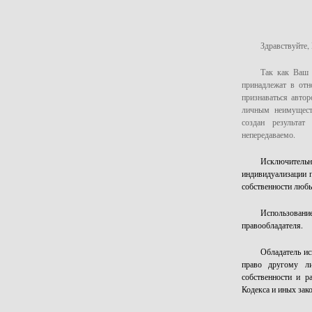
Здравствуйте
,
Так как Ваш 
принадлежат в отн
признаваться автор
личным неимущест
создан результат
непередаваемо.
Исключительн
индивидуализации п
собственности люб
Использовани
правообладателя.
Обладатель ис
право другому ли
собственности и р
Кодекса и иных зак