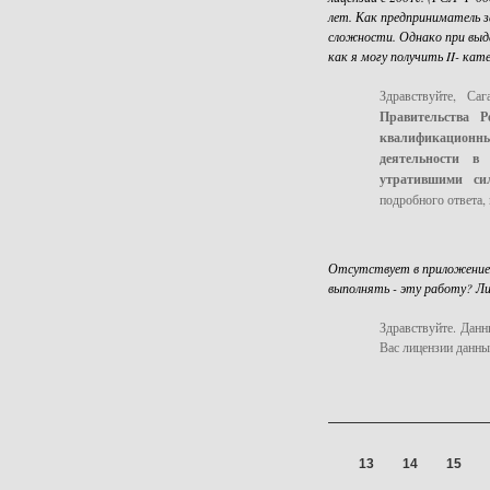
лет. Как предприниматель з
сложности. Однако при выд
как я могу получить II- кат
Здравствуйте, Са
Правительства 
квалификационны
деятельности в 
утратившими си
подробного ответа, 
Отсутствует в приложение 
выполнять - эту работу? Ли
Здравствуйте. Данн
Вас лицензии данны
13
14
15