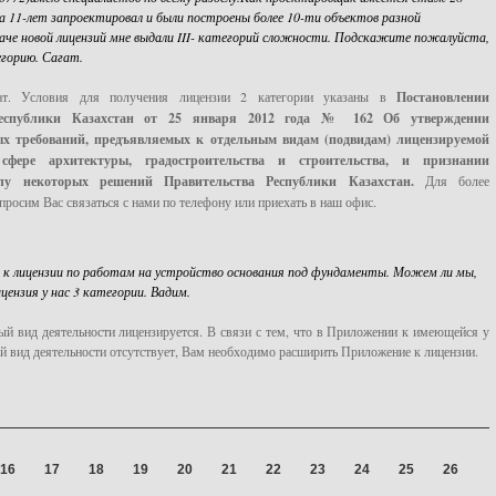
а 11-лет запроектировал и были построены более 10-ти объектов разной
аче новой лицензий мне выдали III- категорий сложности. Подскажите пожалуйста,
егорию. Сагат.
гат. Условия для получения лицензии 2 категории указаны в
Постановлении
Республики Казахстан от 25 января 2012 года № 162 Об утверждении
х требований, предъявляемых к отдельным видам (подвидам) лицензируемой
сфере архитектуры, градостроительства и строительства, и признании
лу некоторых решений Правительства Республики Казахстан.
Для более
просим Вас связаться с нами по телефону или приехать в наш офис.
к лицензии по работам на устройство основания под фундаменты. Можем ли мы,
цензия у нас 3 категории. Вадим.
ый вид деятельности лицензируется. В связи с тем, что в Приложении к имеющейся у
й вид деятельности отсутствует, Вам необходимо расширить Приложение к лицензии.
16
17
18
19
20
21
22
23
24
25
26