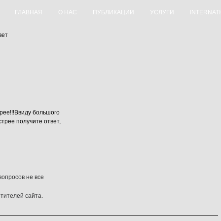
ГЛАВНАЯ
О НАС
ПУБЛИКАЦИИ
УСЛУГИ
INTERNAT
вет
ее!!!Ввиду большого
трее получите ответ,
опросов не все
етителей сайта.