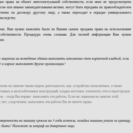
ые права на объект интеллектуальной собственности, если иное не предусмотрено
сом или иными законодательными актами, могут быть переданы их правообладателем
стично по договору другому лицу, а также переходят в порядке универсального
наследству.
чае, Вам нужно выяснить были ли Вашим сыном проданы права на использование
 собственности. Процедура очень сложная. Для полной информации Вам нужно
фис.
лицензии на возведение здании выполнять заполнение стен кирпичной кладкой, если
 и каркас выполняют другие организации?
ензия на занятие таким видом деятельности, как: устройство монолитных, а также
онных и железобетонных конструкций, кладка штучных элементов стен и перегородок
ов – тогда Вы вправе выполнять эти работы. Если же лицензии на занятие этой
 нет, следственно, выполнять эти работы Вы не имеете права.
еренность на машину сроком на 3 года истекла, хозяйка машины уехала за границу,
ак быть? Наложат ли штраф на доверенное лицо.