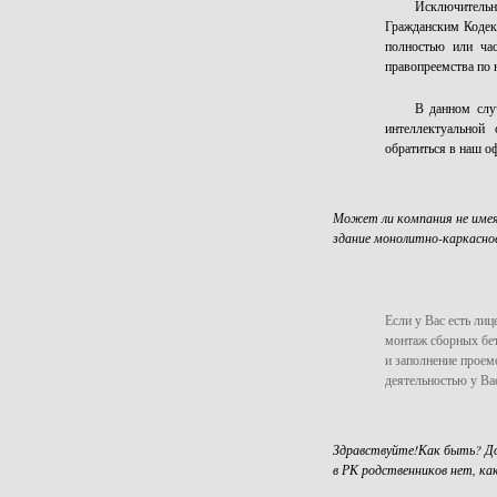
Исключительн
Гражданским Кодек
полностью или ча
правопреемства по 
В данном слу
интеллектуальной
обратиться в наш о
Может ли компания не имея 
здание монолитно-каркасное
Если у Вас есть лиц
монтаж сборных бет
и заполнение проем
деятельностью у Вас
Здравствуйте!Как быть? Дов
в РК родственников нет, к