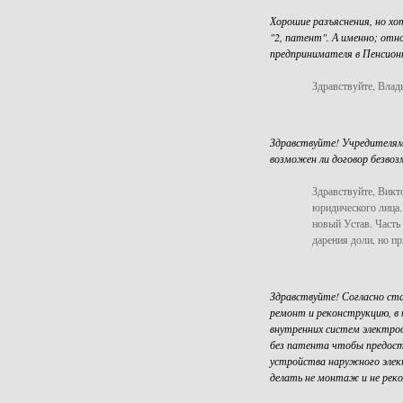
Хорошие разъяснения, но хо
"2, патент". А именно; отн
предпринимателя в Пенсио
Здравствуйте, Влад
Здравствуйте! Учредителями
возможен ли договор безвоз
Здравствуйте, Викт
юридического лица.
новый Устав. Часть
дарения доли, но п
Здравствуйте! Согласно ст
ремонт и реконструкцию, в
внутренних систем электроо
без патента чтобы предост
устройства наружного элек
делать не монтаж и не реко