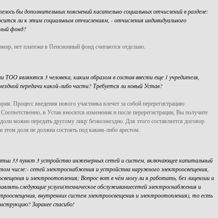
телось бы дополнительных пояснений касательно социальных отчислений в разделе:
осится ли к этим социальным отчислениям, - отчисления индивидуального
нный фонд?
имир, нет платежи в Пенсионный фонд считаются отдельно.
 ТОО являются 3 человека, каким образом в состав ввести еще 1 учредителя,
мездной передачи какой-либо части? Требуется ли новый Устав?
ория. Процесс введения нового участника влечет за собой перерегистрацию
 Соответственно, в Устав вносятся изменения и после перерегистрации, Вы получите
 доли можно передать другому лицу безвозмездно. Для этого составляется договор
ри этом доля не должна состоять под каким-либо арестом.
атьи 33 пункт 3 устройство инженерных сетей и систем, включающее капитальный
 том числе:- сетей электроснабжения и устройства наружного электроосвещения,
свещения и электроотопления; Вопрос вот в чём могу ли я работать, без лицензии и
авлять следующие услуги(техническое обслуживаниесетей электроснабжения и
троосвещения, внутренних систем электроосвещения и электроотопления), то есть
нструкцию? Заранее спасибо!