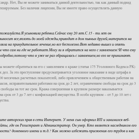
сандр. Нет, Вы не можете заниматься данной деятельностью, так как данный подвид
ензируемым. Без наличия лицензии, Вы не имеете право осуществлять данную
ожалуйста.Я усыновила ребенка.Сейчас ему 20 лет.С 15 - ти лет он
выносит все,вплоть до моей одежды,приводит в дом пьяных друзей,матерится на
яла на принудительное лечение,но все бесполезно.Вот недавно вышел и опять
м что сам ни где не работает.Могу ли я обратится на него с заявлением?И что ему
дробно,потому что я уже не раз обращалась с заявлением,но его не принимают.
Вы можете обратиться на его с заявлением о краже (статья 175 Уголовного Кодекса РК)
х дел. За это преступление предусматривается уголовное наказание в виде штрафа в
700 месячных расчетных показателей, либо привлечением к общественным работам на
часов, исправительными работами на срок до 2 лет, ограничением свободы на срок до 3
 свободы на тот же срок. Кража совершенная в крупном размере наказывается
 срок от 3 до 7 лет с конфискацией имущества. В особо крупном – от 5 до 10 лет с
ества.
ите авторских прав в сети Интернет. У меня сын оформил ИП и занимался веб-
айты, где он Регистрант и Администратор. Он умер. Кто является наследником его
ности? доменного имени и т.д.? Как можно избежать присвоения его трудов и как