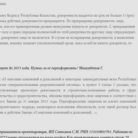
ана.
ому Кодексу Республики Казахстан, доверенность выдается на срок не больше 3 (трех)
срока действие доверенности прекращается. По прекращении доверенности, лицо,
а, или его правопреемник должен немедленно вернуть ее доверителю. С прекращением
т силу и право передачи полномочий по этой доверенности другому лицу (передоверие).
доверенное лицо не налагаются. В случае не возвращения доверенности, и выявлении
ения, машину изымает уполномоченный орган, пока за ней не явится доверитель, то
твует до 2015 года. Нужно ли ее переоформлять? Махамбетов Г.
 «О внесении изменений и дополнений в некоторые законодательные акты Республики
осам совершенствования разрешительной системы» в пункте 3 статьи 2 указано, что
ествляющие проектную деятельность и строительно-монтажные работы в сфере
тельства и градостроительства, обязаны переоформить свои лицензии в соответствии с
ого Закона до 31 января 2013 года. Переоформление лицензии не влечет изменений
троительного подряда, касающихся исполнения обязательств, если такой договор был
ия в действие Закона «О внесении изменений и дополнений…».
дприниматель проектировщик, ИП Сатканов С.М. РНН 151010603763. Работаю по
00772)имею специалистов по всему разделу.Как проектировщик имеется стаж 28