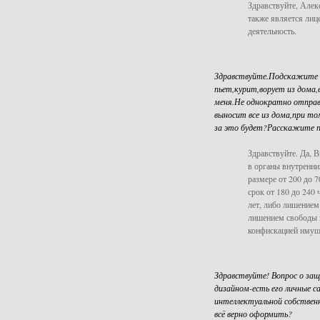
Здравствуйте, Алек
также является лиц
деятельность.
Здравствуйте.Подскажите п
пьет,курит,ворует из дома,
меня.Не однократно отправл
выносит все из дома,при то
за это будет?Расскажите по
Здравствуйте. Да, 
в органы внутренни
размере от 200 до 
срок от 180 до 240 
лет, либо лишением
лишением свободы на
конфискацией имущ
Здравствуйте! Вопрос о защ
дизайном-есть его личные с
интеллектуальной собствен
всё верно оформить?