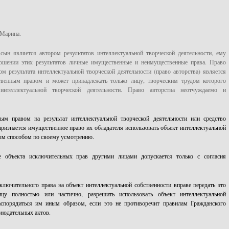
 Марина.
сын является автором результатов интеллектуальной творческой деятельности, ему
ошении этих результатов личные имущественные и неимущественные права. Право
ом результата интеллектуальной творческой деятельности (право авторства) является
венным правом и может принадлежать только лицу, творческим трудом которого
 интеллектуальной творческой деятельности. Право авторства неотчуждаемо и
ым правом на результат интеллектуальной творческой деятельности или средство
ризнается имущественное право их обладателя использовать объект интеллектуальной
ым способом по своему усмотрению.
е объекта исключительных прав другими лицами допускается только с согласия
ключительного права на объект интеллектуальной собственности вправе передать это
цу полностью или частично, разрешить использовать объект интеллектуальной
аспорядиться им иным образом, если это не противоречит правилам Гражданского
онодательных актов.