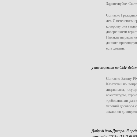
Здравствуйте, Светл
Согласно Гражданск
лет. С истечением 
которому она выдан
доверенности теряе
Никакие штрафы на 
данного правонаруш
есть хозяин.
у нас лицензия на СМР дейс
Согласно Закону РК
Казахстан по вопр
лицензиаты, осущ
архитектуры, строи
требованиями данн
условий договора с
заключен до введен
Добрый день,Динара! Я пре
лицензий с 2001г. (ГСЛ-Ф 0